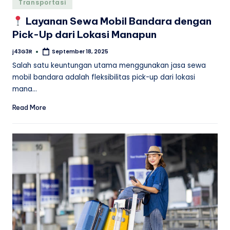
Posted
Transportasi
in
Layanan Sewa Mobil Bandara dengan
Pick-Up dari Lokasi Manapun
j43G3R
September 18, 2025
Posted
by
Salah satu keuntungan utama menggunakan jasa sewa
mobil bandara adalah fleksibilitas pick-up dari lokasi
mana…
Read More