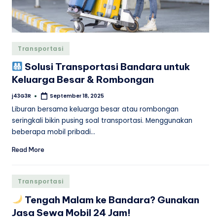
Posted
Transportasi
in
Solusi Transportasi Bandara untuk
Keluarga Besar & Rombongan
j43G3R
September 18, 2025
Posted
by
Liburan bersama keluarga besar atau rombongan
seringkali bikin pusing soal transportasi. Menggunakan
beberapa mobil pribadi…
Read More
Posted
Transportasi
in
Tengah Malam ke Bandara? Gunakan
Jasa Sewa Mobil 24 Jam!