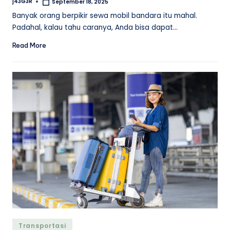
j43G3R
September 18, 2025
Posted
by
Banyak orang berpikir sewa mobil bandara itu mahal.
Padahal, kalau tahu caranya, Anda bisa dapat…
Read More
Posted
Transportasi