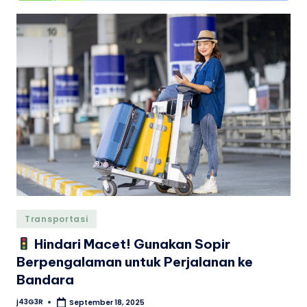
Posted
Transportasi
in
Hindari Macet! Gunakan Sopir
Berpengalaman untuk Perjalanan ke
Bandara
j43G3R
September 18, 2025
Posted