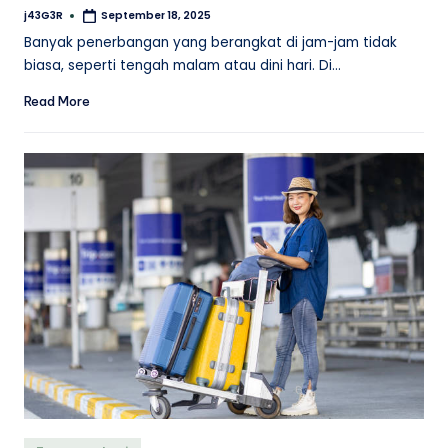
j43G3R
September 18, 2025
Posted
by
Banyak penerbangan yang berangkat di jam-jam tidak
biasa, seperti tengah malam atau dini hari. Di…
Read More
Posted