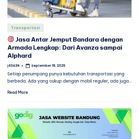
Posted
Transportasi
in
Jasa Antar Jemput Bandara dengan
Armada Lengkap: Dari Avanza sampai
Alphard
j43G3R
September 18, 2025
Posted
by
Setiap penumpang punya kebutuhan transportasi yang
berbeda. Ada yang cukup dengan mobil reguler, ada juga…
Read More