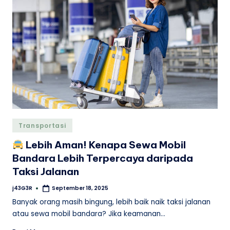
Posted
Transportasi
in
Lebih Aman! Kenapa Sewa Mobil
Bandara Lebih Terpercaya daripada
Taksi Jalanan
j43G3R
September 18, 2025
Posted
by
Banyak orang masih bingung, lebih baik naik taksi jalanan
atau sewa mobil bandara? Jika keamanan…