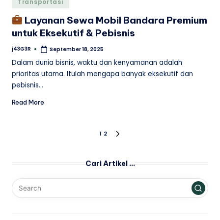
Transportasi
in
Layanan Sewa Mobil Bandara Premium
untuk Eksekutif & Pebisnis
j43G3R
September 18, 2025
Posted
by
Dalam dunia bisnis, waktu dan kenyamanan adalah
prioritas utama. Itulah mengapa banyak eksekutif dan
pebisnis…
Read More
Posts
1
2
NEXT
PAGE
pagination
Cari Artikel …