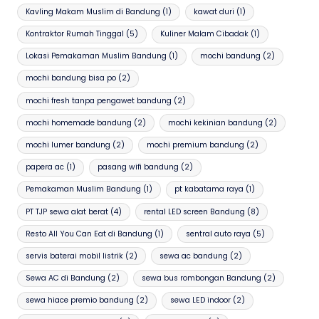
Kavling Makam Muslim di Bandung
(1)
kawat duri
(1)
Kontraktor Rumah Tinggal
(5)
Kuliner Malam Cibadak
(1)
Lokasi Pemakaman Muslim Bandung
(1)
mochi bandung
(2)
mochi bandung bisa po
(2)
mochi fresh tanpa pengawet bandung
(2)
mochi homemade bandung
(2)
mochi kekinian bandung
(2)
mochi lumer bandung
(2)
mochi premium bandung
(2)
papera ac
(1)
pasang wifi bandung
(2)
Pemakaman Muslim Bandung
(1)
pt kabatama raya
(1)
PT TJP sewa alat berat
(4)
rental LED screen Bandung
(8)
Resto All You Can Eat di Bandung
(1)
sentral auto raya
(5)
servis baterai mobil listrik
(2)
sewa ac bandung
(2)
Sewa AC di Bandung
(2)
sewa bus rombongan Bandung
(2)
sewa hiace premio bandung
(2)
sewa LED indoor
(2)