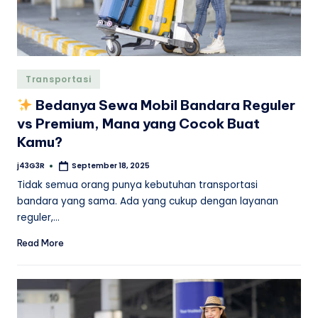
Posted
Transportasi
in
Bedanya Sewa Mobil Bandara Reguler
vs Premium, Mana yang Cocok Buat
Kamu?
j43G3R
September 18, 2025
Posted
by
Tidak semua orang punya kebutuhan transportasi
bandara yang sama. Ada yang cukup dengan layanan
reguler,…
Read More