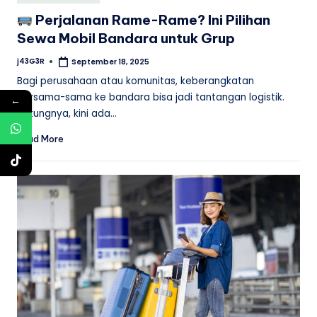
in
Perjalanan Rame-Rame? Ini Pilihan
Sewa Mobil Bandara untuk Grup
j43G3R
September 18, 2025
Posted
by
Bagi perusahaan atau komunitas, keberangkatan
bersama-sama ke bandara bisa jadi tantangan logistik.
←
Untungnya, kini ada…
Read More