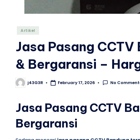
Posted
Artikel
in
Jasa Pasang CCTV 
& Bergaransi – Har
No Comment
j43G3R
February 17, 2026
Posted
by
Jasa Pasang CCTV Ba
Bergaransi