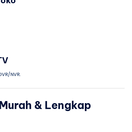
Toko
TV
 DVR/NVR.
Murah & Lengkap