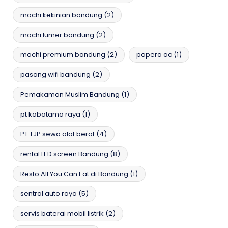
mochi kekinian bandung
(2)
mochi lumer bandung
(2)
mochi premium bandung
(2)
papera ac
(1)
pasang wifi bandung
(2)
Pemakaman Muslim Bandung
(1)
pt kabatama raya
(1)
PT TJP sewa alat berat
(4)
rental LED screen Bandung
(8)
Resto All You Can Eat di Bandung
(1)
sentral auto raya
(5)
servis baterai mobil listrik
(2)