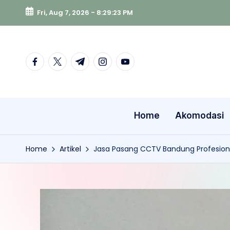
Fri, Aug 7, 2026
-
8:29:24 PM
Skip
to
content
facebook.com
twitter.com
t.me
instagram.com
youtube.com
Home
Akomodasi
Home
Artikel
Jasa Pasang CCTV Bandung Profesiona