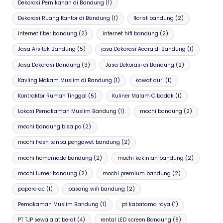
Dekorasi Pernikahan di Bandung
(1)
Dekorasi Ruang Kantor di Bandung
(1)
florist bandung
(2)
internet fiber bandung
(2)
internet hifi bandung
(2)
Jasa Arsitek Bandung
(5)
jasa Dekorasi Acara di Bandung
(1)
Jasa Dekorasi Bandung
(3)
Jasa Dekorasi di Bandung
(2)
Kavling Makam Muslim di Bandung
(1)
kawat duri
(1)
Kontraktor Rumah Tinggal
(5)
Kuliner Malam Cibadak
(1)
Lokasi Pemakaman Muslim Bandung
(1)
mochi bandung
(2)
mochi bandung bisa po
(2)
mochi fresh tanpa pengawet bandung
(2)
mochi homemade bandung
(2)
mochi kekinian bandung
(2)
mochi lumer bandung
(2)
mochi premium bandung
(2)
papera ac
(1)
pasang wifi bandung
(2)
Pemakaman Muslim Bandung
(1)
pt kabatama raya
(1)
PT TJP sewa alat berat
(4)
rental LED screen Bandung
(8)