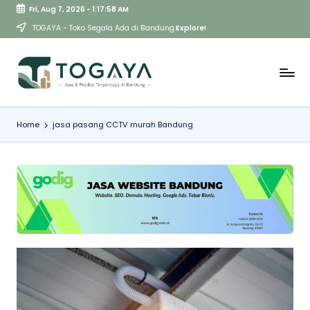
Fri, Aug 7, 2026
-
1:17:59 AM
Skip
TOGAYA - Toko Segala Ada di Bandung.
Explore!
to
content
Home
jasa pasang CCTV murah Bandung