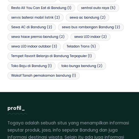
Resto All You Can Eat di Bandung
(1)
sentral auto raya
(5)
servis baterai mobil listrik
(2)
sewa ac bandung
(2)
Sewa AC di Bandung
(2)
sewa bus rombongan Bandung
(2)
sewa hiace premio bandung
(2)
sewa LED indoor
(2)
sewa LED indoor outdoor
(3)
Teladan Trans
(5)
Tempat Favorit Belanja di Bandung Terpopuler
(1)
Toko Baju di Bandung
(1)
toko bunga bandung
(2)
Wakaf Tanah pemakaman bandung
(1)
profil_
Togaya adalah sebuah situs yang menampilkan informasi
seputar produk, jasa, info seputar Bandung dan juga
informasi destinasi wisata. Selain itu ada juga informasi