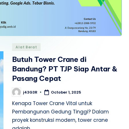
Posted
Alat Berat
in
Butuh Tower Crane di
Bandung? PT TJP Siap Antar &
Pasang Cepat
j43G3R
October 1, 2025
Posted
by
Kenapa Tower Crane Vital untuk
Pembangunan Gedung Tinggi? Dalam
proyek konstruksi modern, tower crane
adalah…