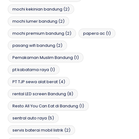
mochi kekinian bandung
(2)
mochi lumer bandung
(2)
mochi premium bandung
(2)
papera ac
(1)
pasang wifi bandung
(2)
Pemakaman Muslim Bandung
(1)
pt kabatama raya
(1)
PT TJP sewa alat berat
(4)
rental LED screen Bandung
(8)
Resto All You Can Eat di Bandung
(1)
sentral auto raya
(5)
servis baterai mobil listrik
(2)