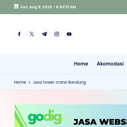
Sat, Aug 8, 2026
-
6:40:12 AM
Skip
to
content
facebook.com
twitter.com
t.me
instagram.com
youtube.com
Home
Akomodasi
Home
Jasa tower crane Bandung