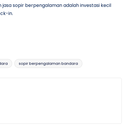
 jasa sopir berpengalaman adalah investasi kecil
ck-in.
dara
sopir berpengalaman bandara