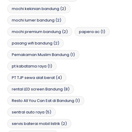
mochi kekinian bandung
(2)
mochi lumer bandung
(2)
mochi premium bandung
(2)
papera ac
(1)
pasang wifi bandung
(2)
Pemakaman Muslim Bandung
(1)
pt kabatama raya
(1)
PT TJP sewa alat berat
(4)
rental LED screen Bandung
(8)
Resto All You Can Eat di Bandung
(1)
sentral auto raya
(5)
servis baterai mobil listrik
(2)