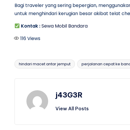
Bagi traveler yang sering bepergian, menggunakan
untuk menghindari kerugian besar akibat telat che
Kontak :
Sewa Mobil Bandara
116
Views
hindari macet antar jemput
perjalanan cepat ke ban
Tags:
j43G3R
View All Posts