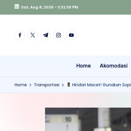
Sat, Aug 8, 2026
-
3:32:40 PM
Skip
to
content
facebook.com
twitter.com
t.me
instagram.com
youtube.com
Home
Akomodasi
Home
Transportasi
Hindari Macet! Gunakan Sopi