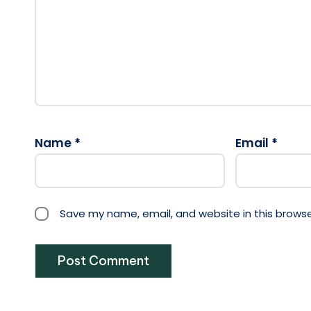
A
l
Name
*
Email
*
t
e
r
n
Save my name, email, and website in this browse
a
ti
v
e
: